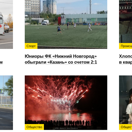
Спорт
Происш
Юниоры ФК «Нижний Новгород»
Хлопо
ом
обыграли «Казань» со счетом 2:1
в ква
Общество
Общес