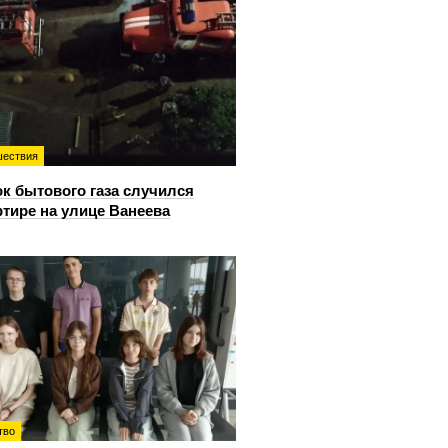
ествия
к бытового газа случился
ртире на улице Ванеева
тво