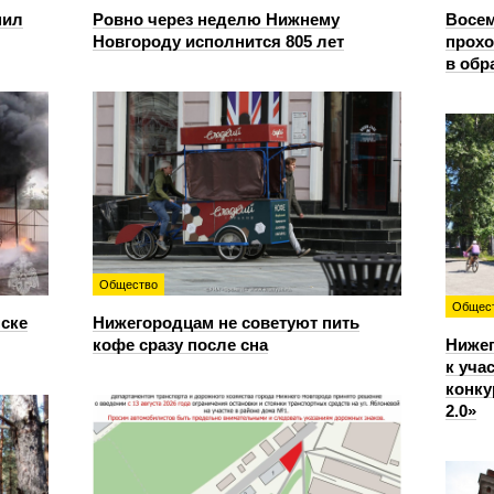
пил
Ровно через неделю Нижнему
Восем
Новгороду исполнится 805 лет
прохо
в обр
Общество
Общес
нске
Нижегородцам не советуют пить
кофе сразу после сна
Ниже
к уча
конку
2.0»