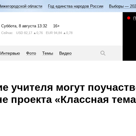
Нижегородской области
Год единства народов России
Выборы — 20
П
Суббота
, 8 августа
13:32
16+
Сейчас
USD
82,17
▲0,76
EUR
94,84
▲0,78
Интервью
Фото
Темы
Видео
е учителя могут поучаст
не проекта «Классная тем