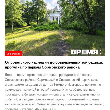
Эксклюзив
От советского наследия до современных зон отдыха:
прогулка по паркам Сормовского района
Лето — время ярких впечатлений: проведите его в парках
Сормовского района! Сормовский и Светлоярский парки, хоть
и расположены вдали от центра Нижнего Новгорода, неизменно
привлекают жителей и гостей города. У этих общественных
пространств богатая история — они стали свидетелями многих
событий, а сегодня по‑прежнему радуют посетителей и хранят
немало интересного. Узнайте, чем живут эти зоны отдыха сейчас,
прочитав материал ИА «Время Н».