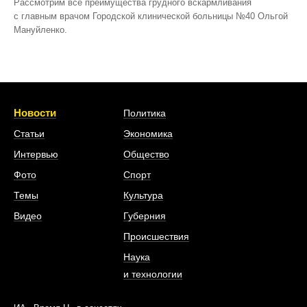
Рассмотрим все преимущества грудного вскармливания
с главным врачом Городской клинической больницы №40 Ольгой
Мануйленко.
Новости
Политика
Статьи
Экономика
Интервью
Общество
Фото
Спорт
Темы
Культура
Видео
Губерния
Происшествия
Наука
и технологии