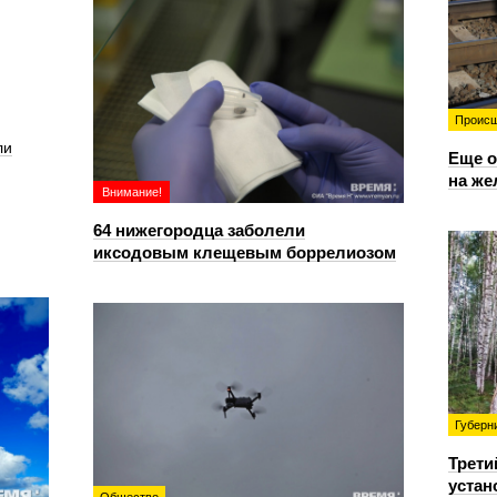
Происш
ли
Еще о
на же
Внимание!
64 нижегородца заболели
иксодовым клещевым боррелиозом
Губерн
Трети
устан