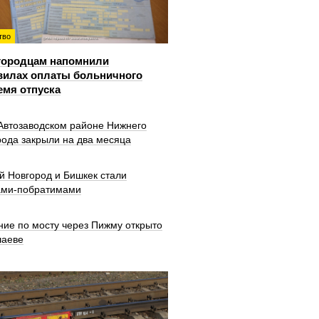
тво
городцам напомнили
вилах оплаты больничного
емя отпуска
 Автозаводском районе Нижнего
рода закрыли на два месяца
й Новгород и Бишкек стали
ами-побратимами
ние по мосту через Пижму открыто
шаеве