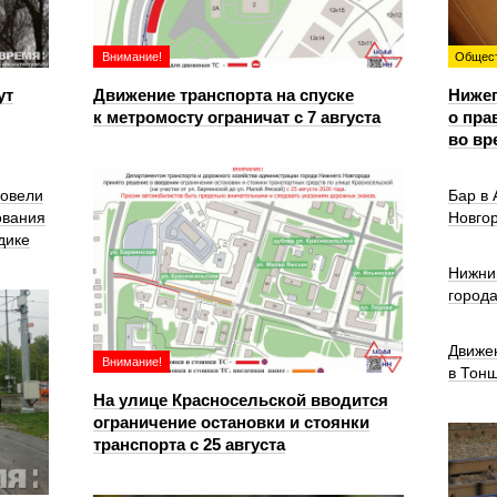
Внимание!
Общес
ут
Движение транспорта на спуске
Ниже
к метромосту ограничат с 7 августа
о пра
во вр
ровели
Бар в
ования
Новго
дике
Нижни
город
Движе
Внимание!
в Тон
На улице Красносельской вводится
ограничение остановки и стоянки
транспорта с 25 августа