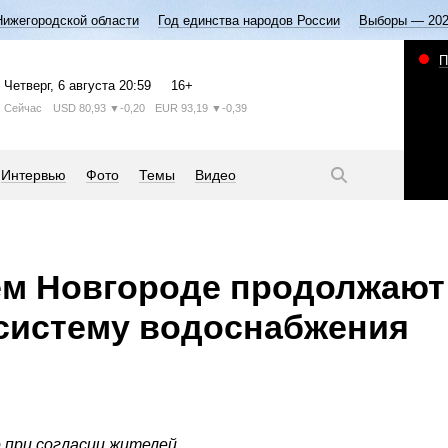
Нижегородской области
Год единства народов России
Выборы — 20
П
Четверг
, 6 августа
20:59
16+
Сейчас
USD
80,93
▼-0,20
EUR
93,19
▼-0,39
Интервью
Фото
Темы
Видео
ем Новгороде продолжают
систему водоснабжения
при согласии жителей.