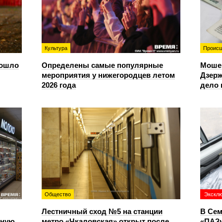
Культура
Происш
зошло
Определены самые популярные
Моше
мероприятия у нижегородцев летом
Дзерж
2026 года
дело 
Общество
Экскл
Лестничный сход №5 на станции
В Сем
чную
метро «Чкаловская» открыт после
«ПАЗи