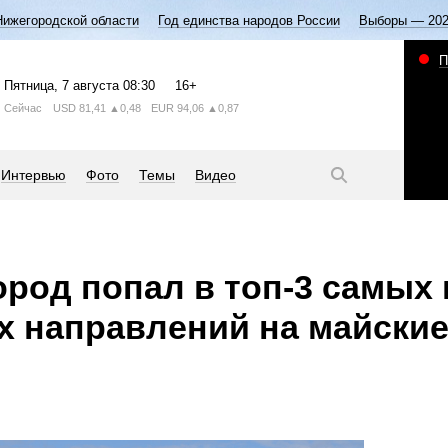
Нижегородской области
Год единства народов России
Выборы — 20
П
Пятница
, 7 августа
08:30
16+
Сейчас
USD
81,41
▲0,48
EUR
94,06
▲0,87
Интервью
Фото
Темы
Видео
род попал в топ-3 самых
х направлений на майские