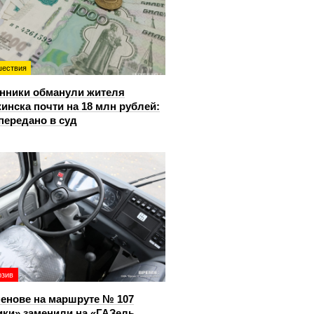
ествия
нники обманули жителя
инска почти на 18 млн рублей:
передано в суд
юзив
енове на маршруте № 107
ки» заменили на «ГАЗель