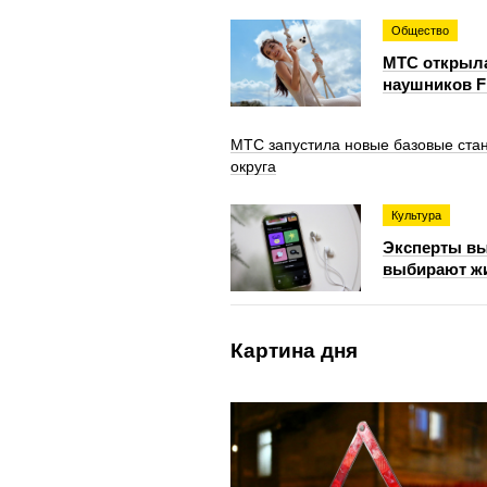
Общество
МТС открыла
наушников Fr
МТС запустила новые базовые стан
округа
Культура
Эксперты вы
выбирают жи
Картина дня