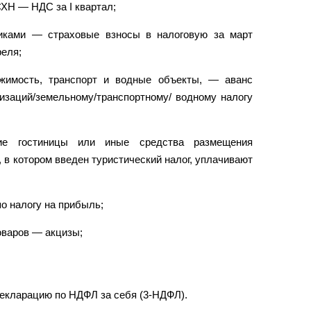
ХН — НДС за I квартал;
иками — страховые взносы в налоговую за март
реля;
жимость, транспорт и водные объекты, — аванс
низаций/земельному/транспортному/ водному налогу
ие гостиницы или иные средства размещения
 в котором введен туристический налог, уплачивают
о налогу на прибыль;
оваров — акцизы;
екларацию по НДФЛ за себя (3-НДФЛ).