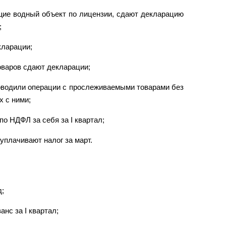
щие водный объект по лицензии, сдают декларацию
;
кларации;
оваров сдают декларации;
роводили операции с прослеживаемыми товарами без
х с ними;
о НДФЛ за себя за I квартал;
уплачивают налог за март.
д;
нс за I квартал;