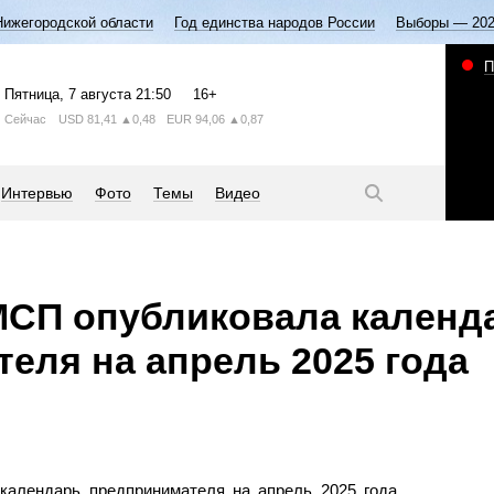
Нижегородской области
Год единства народов России
Выборы — 20
П
Пятница
, 7 августа
21:50
16+
Сейчас
USD
81,41
▲0,48
EUR
94,06
▲0,87
Интервью
Фото
Темы
Видео
МСП опубликовала календ
еля на апрель 2025 года
алендарь предпринимателя на апрель 2025 года.