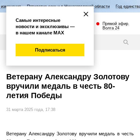
я
Пятилетие семьи в Нижегородской области
Год единства народов
Самые интересные
Прямой эфир.
новости и эксклюзивы —
Волга 24
в нашем канале МАХ
Новости
Подписаться
Общество
Ветерану Александру Золотову
вручили медаль в честь 80-
летия Победы
31 марта 2025 года, 17:38
Ветерану Александру Золотову вручили медаль в честь