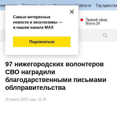
ятилетие семьи в Нижегородской области
Год единства народов Росс
Самые интересные
Прямой эфир.
новости и эксклюзивы —
Волга 24
в нашем канале МАХ
Новости
Подписаться
Общество
97 нижегородских волонтеров
СВО наградили
благодарственными письмами
облправительства
28 марта 2025 года, 11:19