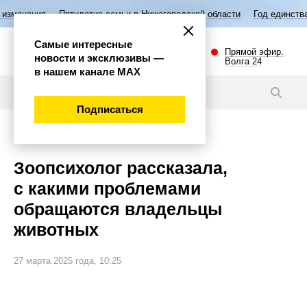
Пятилетие семьи в Нижегородской области
Год единства народов Ро
Самые интересные
Прямой эфир.
новости и эксклюзивы —
Волга 24
в нашем канале МАХ
Новости
Подписаться
Общество
Зоопсихолог рассказала,
с какими проблемами
обращаются владельцы
животных
27 марта 2025 года, 10:25