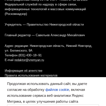
Федеральной службой по надзору в сфере связи,
информационных технологий и массовых коммуникаций
(Роскомнадзор)
Учредитель — Правительство Нижегородской области
Главный редактор — Савельев Александр Михайлович
Адрес редакции: Нижегородская область, Нижний Новгород,
ул. Белинского, 9А
Телефон (831) 430−18−91
E-mail
redaktor@vremyan.ru
Информация об агентстве
Правила использования материалов
Продолжая использовать данный сайт, вы даете
Информационная политика использования «cookies»-файлов
согласие на обработку
файлов cookie
, включая
использование сервиса веб-аналитики Яндекс
Ресурс содержит материалы 16+
Метрика, в целях улучшения работы сайта