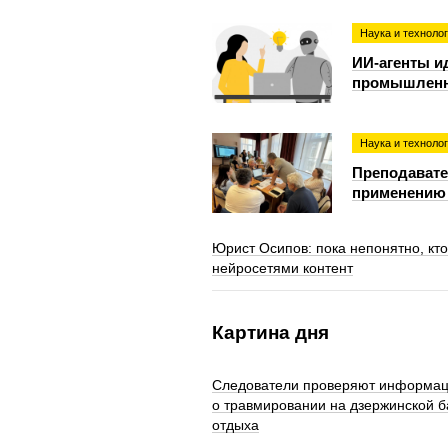
Наука и техноло
ИИ-агенты ид
промышленн
Наука и техноло
Преподавате
применению 
Юрист Осипов: пока непонятно, кто
нейросетями контент
Картина дня
Следователи проверяют информа
о травмировании на дзержинской б
отдыха