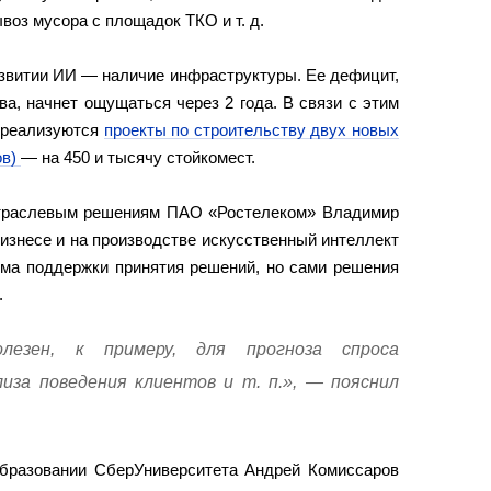
воз мусора с площадок ТКО и т. д.
звитии ИИ — наличие инфраструктуры. Ее дефицит,
а, начнет ощущаться через 2 года. В связи с этим
и реализуются
проекты по строительству двух новых
ов)
— на 450 и тысячу стойкомест.
отраслевым решениям ПАО «Ростелеком» Владимир
изнесе и на производстве искусственный интеллект
ема поддержки принятия решений, но сами решения
.
езен, к примеру, для прогноза спроса
лиза поведения клиентов и т. п.», — пояснил
бразовании СберУниверситета Андрей Комиссаров