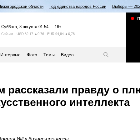
Нижегородской области
Год единства народов России
Выборы — 20
П
Суббота
, 8 августа
01:54
16+
Сейчас
USD
82,17
▲0,76
EUR
94,84
▲0,78
Интервью
Фото
Темы
Видео
 рассказали правду о пл
кусственного интеллекта
рения ИИ в бизнес-процессы.