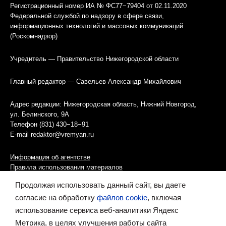
Регистрационный номер ИА № ФС77−79404 от 02.11.2020
Федеральной службой по надзору в сфере связи,
информационных технологий и массовых коммуникаций
(Роскомнадзор)
Учредитель — Правительство Нижегородской области
Главный редактор — Савельев Александр Михайлович
Адрес редакции: Нижегородская область, Нижний Новгород,
ул. Белинского, 9А
Телефон (831) 430−18−91
E-mail
redaktor@vremyan.ru
Информация об агентстве
Правила использования материалов
Продолжая использовать данный сайт, вы даете
Информационная политика использования «cookies»-файлов
согласие на обработку
файлов cookie
, включая
использование сервиса веб-аналитики Яндекс
Ресурс содержит материалы 16+
Метрика, в целях улучшения работы сайта