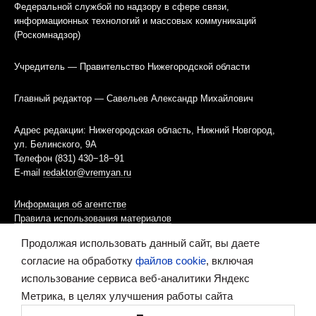
Федеральной службой по надзору в сфере связи,
информационных технологий и массовых коммуникаций
(Роскомнадзор)
Учредитель — Правительство Нижегородской области
Главный редактор — Савельев Александр Михайлович
Адрес редакции: Нижегородская область, Нижний Новгород,
ул. Белинского, 9А
Телефон (831) 430−18−91
E-mail
redaktor@vremyan.ru
Информация об агентстве
Правила использования материалов
Продолжая использовать данный сайт, вы даете
Информационная политика использования «cookies»-файлов
согласие на обработку
файлов cookie
, включая
использование сервиса веб-аналитики Яндекс
Ресурс содержит материалы 16+
Метрика, в целях улучшения работы сайта
Сделано в digital-агентстве