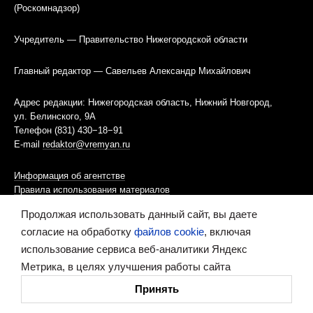
(Роскомнадзор)
Учредитель — Правительство Нижегородской области
Главный редактор — Савельев Александр Михайлович
Адрес редакции: Нижегородская область, Нижний Новгород,
ул. Белинского, 9А
Телефон (831) 430−18−91
E-mail
redaktor@vremyan.ru
Информация об агентстве
Правила использования материалов
Продолжая использовать данный сайт, вы даете
Информационная политика использования «cookies»-файлов
согласие на обработку
файлов cookie
, включая
использование сервиса веб-аналитики Яндекс
Ресурс содержит материалы 16+
Метрика, в целях улучшения работы сайта
Сделано в digital-агентстве
Принять