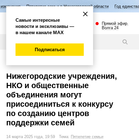
Пятилетие семьи в Нижегородской области
Год единства народов Рос
Самые интересные
Прямой эфир.
новости и эксклюзивы —
Волга 24
в нашем канале МАХ
Новости
Подписаться
Общество
Нижегородские учреждения,
НКО и общественные
объединения могут
присоединиться к конкурсу
по созданию центров
поддержки семей
14 марта 2025 года, 19:59 Тема:
Пятилетие семьи