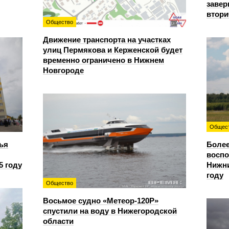
завер
втори
Общество
Движение транспорта на участках
улиц Пермякова и Керженской будет
временно ограничено в Нижнем
Новгороде
Общес
ья
Более
восп
5 году
Нижни
году
Общество
Восьмое судно «Метеор-120Р»
спустили на воду в Нижегородской
области