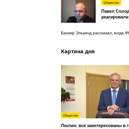
Общество
Павел Солод
реагировали
Банкир Элькинд рассказал, когда Ф
Картина дня
Общество
Люлин: все заинтересованы в т