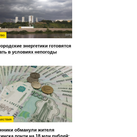
тво
ородские энергетики готовятся
ать в условиях непогоды
ествия
нники обманули жителя
инска почти на 18 млн рублей: