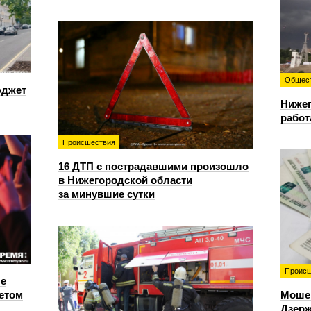
Общес
юджет
Нижег
работ
Происшествия
16 ДТП с пострадавшими произошло
в Нижегородской области
за минувшие сутки
Происш
е
етом
Моше
Дзерж