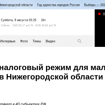
Нижегородской области
Год единства народов России
Выборы — 20
П
Суббота
, 8 августа
03:25
16+
Сейчас
USD
82,17
▲0,76
EUR
94,84
▲0,78
Интервью
Фото
Темы
Видео
налоговый режим для мал
 в Нижегородской области
твует в 40 субъектах РФ.