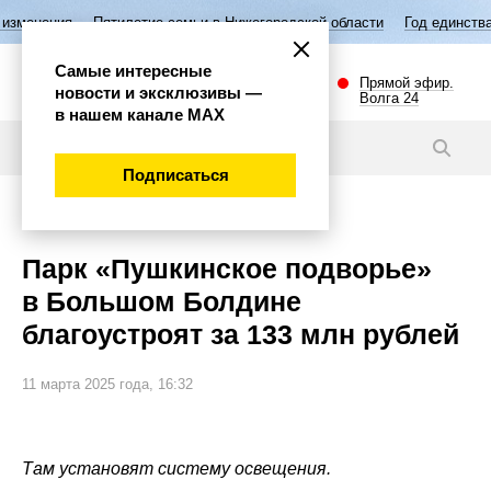
тилетие семьи в Нижегородской области
Год единства народов России
Самые интересные
Прямой эфир.
новости и эксклюзивы —
Волга 24
в нашем канале МАХ
Новости
Подписаться
Важно
Парк «Пушкинское подворье»
в Большом Болдине
благоустроят за 133 млн рублей
11 марта 2025 года, 16:32
Там установят систему освещения.