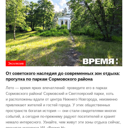
Эксклюзив
От советского наследия до современных зон отдыха:
прогулка по паркам Сормовского района
Лето — время ярких впечатлений: проведите его в парках
Сормовского района! Сормовский и Светлоярский парки, хоть
и расположены вдали от центра Нижнего Новгорода, неизменно
привлекают жителей и гостей города. У этих общественных
пространств богатая история — они стали свидетелями многих
событий, а сегодня по‑прежнему радуют посетителей и хранят
немало интересного. Узнайте, чем живут эти зоны отдыха сейчас,
прочитав материал ИА «Время Н».