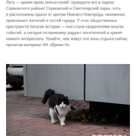
Лето — время ярких впечатлений: проведите его в парках
Сормовского района! Сормовский и Светлоярский парки, хоть
и расположены вдали от центра Нижнего Новгорода, неизменно
привлекают жителей и гостей города. У этих общественных
пространств богатая история — они стали свидетелями многих
событий, а сегодня по‑прежнему радуют посетителей и хранят
немало интересного. Узнайте, чем живут эти зоны отдыха сейчас,
прочитав материал ИА «Время Н».