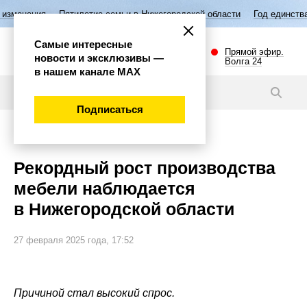
я
Пятилетие семьи в Нижегородской области
Год единства народов 
Самые интересные
Прямой эфир.
новости и эксклюзивы —
Волга 24
в нашем канале МАХ
Видео
Подписаться
Экономика
Рекордный рост производства
мебели наблюдается
в Нижегородской области
27 февраля 2025 года, 17:52
Причиной стал высокий спрос.