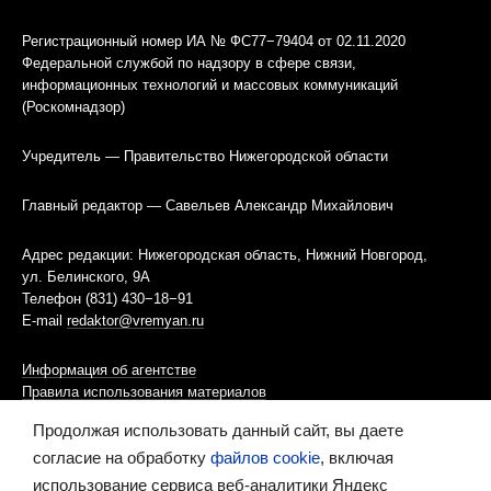
Регистрационный номер ИА № ФС77−79404 от 02.11.2020
Федеральной службой по надзору в сфере связи,
информационных технологий и массовых коммуникаций
(Роскомнадзор)
Учредитель — Правительство Нижегородской области
Главный редактор — Савельев Александр Михайлович
Адрес редакции: Нижегородская область, Нижний Новгород,
ул. Белинского, 9А
Телефон (831) 430−18−91
E-mail
redaktor@vremyan.ru
Информация об агентстве
Правила использования материалов
Продолжая использовать данный сайт, вы даете
Информационная политика использования «cookies»-файлов
согласие на обработку
файлов cookie
, включая
использование сервиса веб-аналитики Яндекс
Ресурс содержит материалы 16+