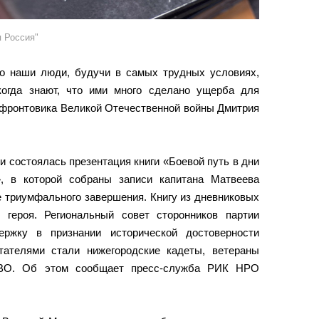
 Россия"
то наши люди, будучи в самых трудных условиях,
когда знают, что ими много сделано ущерба для
а фронтовика Великой Отечественной войны Дмитрия
 состоялась презентация книги «Боевой путь в дни
, в которой собраны записи капитана Матвеева
е триумфального завершения. Книгу из дневниковых
 героя. Региональный совет сторонников партии
ержку в признании исторической достоверности
тателями стали нижегородские кадеты, ветераны
СВО. Об этом сообщает пресс-служба РИК НРО