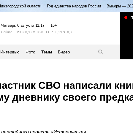
Нижегородской области
Год единства народов России
Выборы — 20
П
Четверг
, 6 августа
11:17
16+
Сейчас
USD
80,93
▼-0,20
EUR
93,19
▼-0,39
Интервью
Фото
Темы
Видео
частник СВО написали кни
у дневнику своего предк
х партийного проекта «Историческая