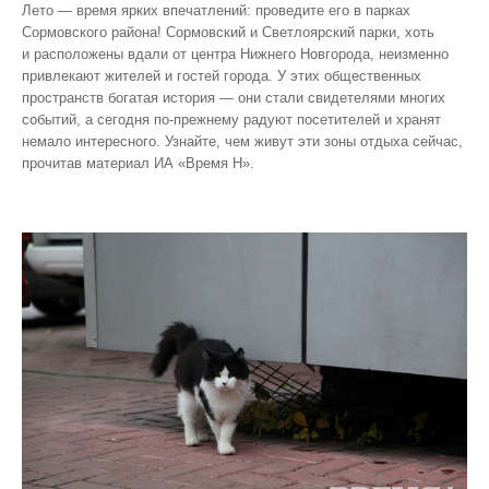
Лето — время ярких впечатлений: проведите его в парках
Сормовского района! Сормовский и Светлоярский парки, хоть
и расположены вдали от центра Нижнего Новгорода, неизменно
привлекают жителей и гостей города. У этих общественных
пространств богатая история — они стали свидетелями многих
событий, а сегодня по‑прежнему радуют посетителей и хранят
немало интересного. Узнайте, чем живут эти зоны отдыха сейчас,
прочитав материал ИА «Время Н».