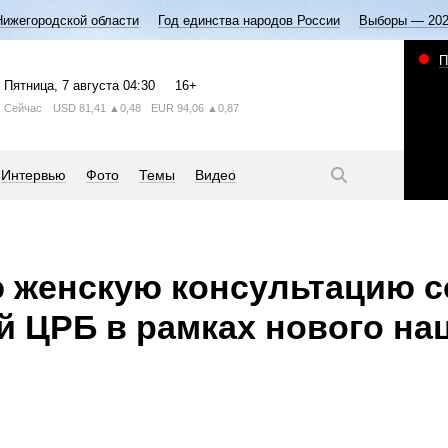
Нижегородской области
Год единства народов России
Выборы — 20
П
Пятница
, 7 августа
04:30
16+
Сейчас
USD
81,41
▲0,48
EUR
94,06
▲0,87
Интервью
Фото
Темы
Видео
 женскую консультацию с
й ЦРБ в рамках нового на