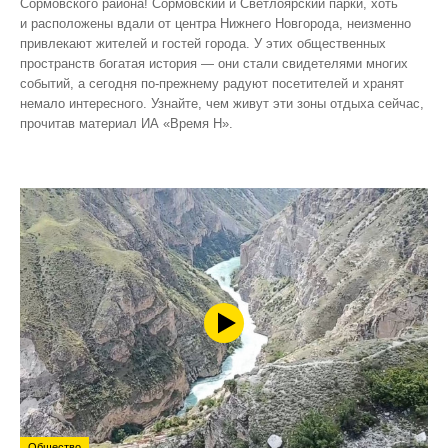
Сормовского района! Сормовский и Светлоярский парки, хоть
и расположены вдали от центра Нижнего Новгорода, неизменно
привлекают жителей и гостей города. У этих общественных
пространств богатая история — они стали свидетелями многих
событий, а сегодня по‑прежнему радуют посетителей и хранят
немало интересного. Узнайте, чем живут эти зоны отдыха сейчас,
прочитав материал ИА «Время Н».
Общество