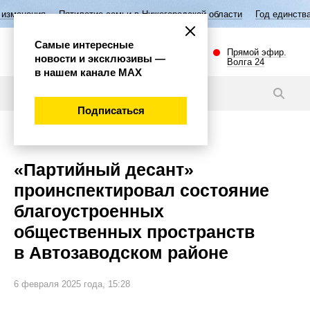
ятилетие семьи в Нижегородской области
Год единства народов Росс
Самые интересные
Прямой эфир.
новости и эксклюзивы —
Волга 24
в нашем канале МАХ
Новости
Подписаться
Общество
«Партийный десант»
проинспектировал состояние
благоустроенных
общественных пространств
в Автозаводском районе
6 февраля 2025 года, 15:28