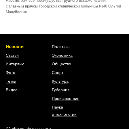
Рассмотрим все преимущества грудного вскармливания
с главным врачом Городской клинической больницы №40 Ольгой
Мануйленко.
Новости
Политика
Статьи
Экономика
Интервью
Общество
Фото
Спорт
Темы
Культура
Видео
Губерния
Происшествия
Наука
и технологии
ИА «Время Н» в соцсетях