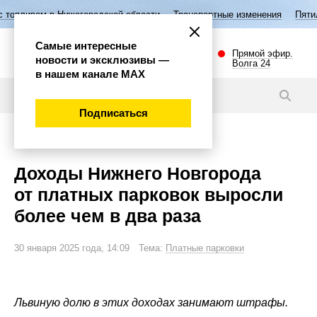
Нижегородской области
Транспортные изменения
Пятилетие семьи в
Самые интересные
Прямой эфир.
новости и эксклюзивы —
Волга 24
в нашем канале МАХ
Новости
Подписаться
Эксклюзив
Доходы Нижнего Новгорода
от платных парковок выросли
более чем в два раза
30 января 2025 года, 14:09 Тема:
Платные парковки
Львиную долю в этих доходах занимают штрафы.