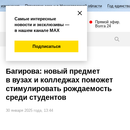
я
Пятилетие семьи в Нижегородской области
Год единства народов 
Самые интересные
Прямой эфир.
новости и эксклюзивы —
Волга 24
в нашем канале МАХ
Новости
Подписаться
Общество
Багирова: новый предмет
в вузах и колледжах поможет
стимулировать рождаемость
среди студентов
30 января 2025 года, 13:44