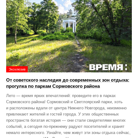
Эксклюзив
От советского наследия до современных зон отдыха:
прогулка по паркам Сормовского района
Лето — время ярких впечатлений: проведите его в парках
Сормовского района! Сормовский и Светлоярский парки, хоть
и расположены вдали от центра Нижнего Новгорода, неизменно
привлекают жителей и гостей города. У этих общественных
пространств богатая история — они стали свидетелями многих
событий, а сегодня по‑прежнему радуют посетителей и хранят
немало интересного. Узнайте, чем живут эти зоны отдыха сейчас,