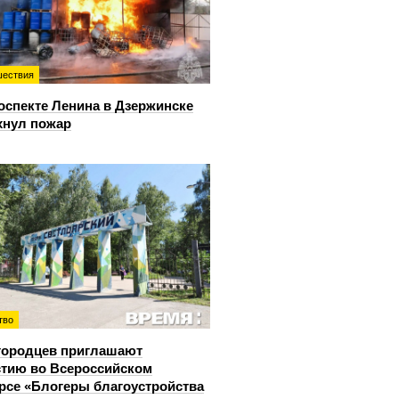
ествия
оспекте Ленина в Дзержинске
хнул пожар
тво
городцев приглашают
стию во Всероссийском
рсе «Блогеры благоустройства