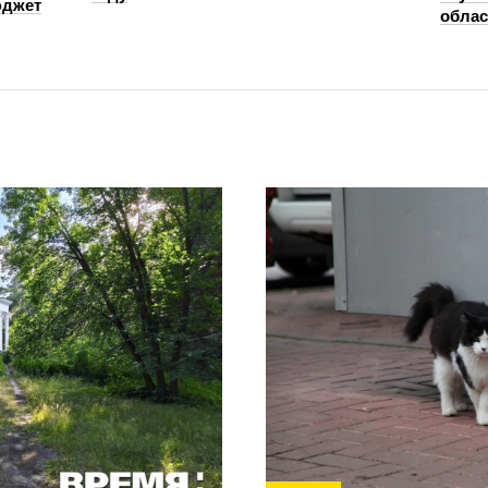
юджет
облас