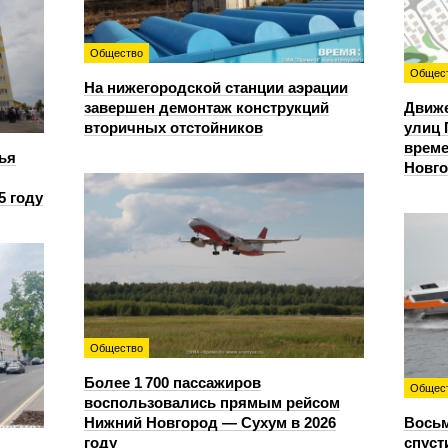
Общество
Общес
На нижегородской станции аэрации
завершен демонтаж конструкций
Движе
вторичных отстойников
улиц 
време
ья
Новг
5 году
Общество
Более 1 700 пассажиров
Общес
воспользовались прямым рейсом
Нижний Новгород — Сухум в 2026
Восьм
году
спуст