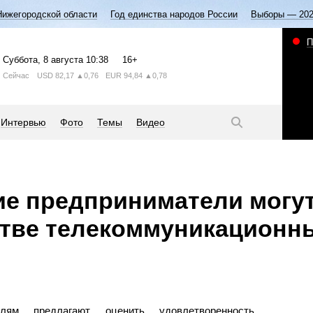
Нижегородской области
Год единства народов России
Выборы — 20
П
Суббота
, 8 августа
10:38
16+
Сейчас
USD
82,17
▲0,76
EUR
94,84
▲0,78
Интервью
Фото
Темы
Видео
е предприниматели могут
стве телекоммуникационны
елям предлагают оценить удовлетворенность