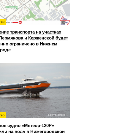
тво
ние транспорта на участках
Пермякова и Керженской будет
нно ограничено в Нижнем
ороде
тво
ое судно «Метеор-120Р»
или на воду в Нижегородской