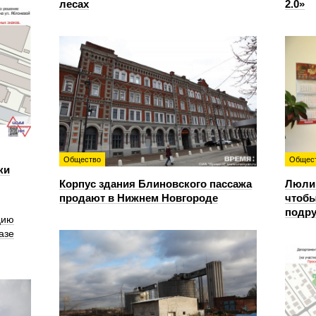
лесах
2.0»
Общество
Общес
ки
Корпус здания Блиновского пассажа
Люлин
продают в Нижнем Новгороде
чтобы
подру
цию
азе