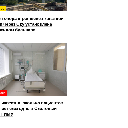
тво
я опора строящейся канатной
и через Оку установлена
речном бульваре
юзив
 известно, сколько пациентов
пает ежегодно в Ожоговый
р ПИМУ