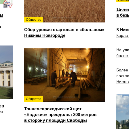
15-ле
ем
в без
Общество
а
Сбор урожая стартовал в «большом»
В Ниж
Нижнем Новгороде
Карла
На ул
более
Более 
польз
Нижег
Общество
ев
Тоннелепроходческий щит
ря
«Евдокия» преодолел 200 метров
в сторону площади Свободы