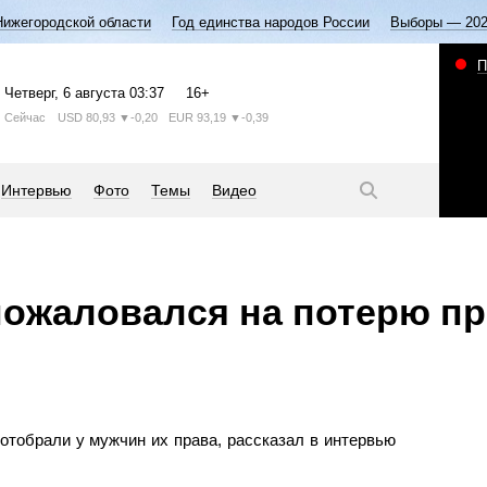
Нижегородской области
Год единства народов России
Выборы — 20
П
Четверг
, 6 августа
03:37
16+
Сейчас
USD
80,93
▼-0,20
EUR
93,19
▼-0,39
Интервью
Фото
Темы
Видео
ожаловался на потерю пр
тобрали у мужчин их права, рассказал в интервью