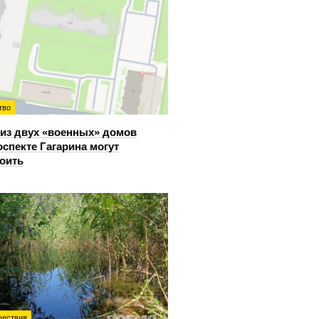
тво
из двух «военных» домов
оспекте Гагарина могут
оить
ествия