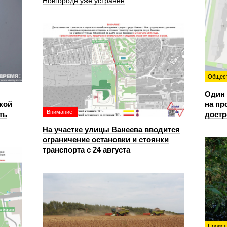
Новгороде уже устранен
Общес
Один 
кой
на пр
Внимание!
ть
достр
На участке улицы Ванеева вводится
ограничение остановки и стоянки
транспорта с 24 августа
Происш