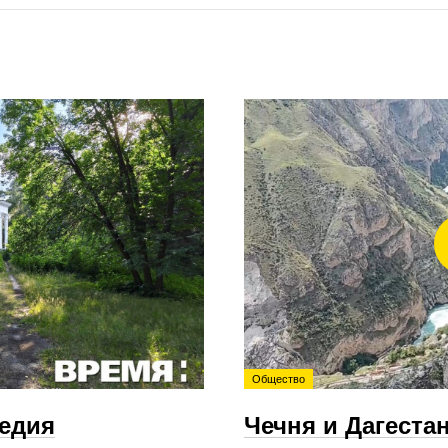
Общество
ледия
Чечня и Дагеста