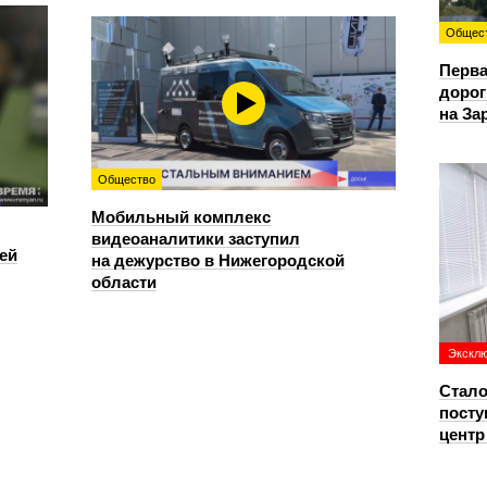
Общес
Перва
дорог
на За
Общество
Мобильный комплекс
видеоаналитики заступил
ей
на дежурство в Нижегородской
области
Экскл
Стало
посту
цент