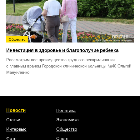
Общество
Инвестиция в здоровье и благополучие ребенка
Рассмотрим все преимущества грудного вскармливания
с главным врачом Городской клинической больницы №40 Ольгой
Мануйленко.
Новости
Политика
Статьи
Экономика
Интервью
Общество
Фото
Спорт