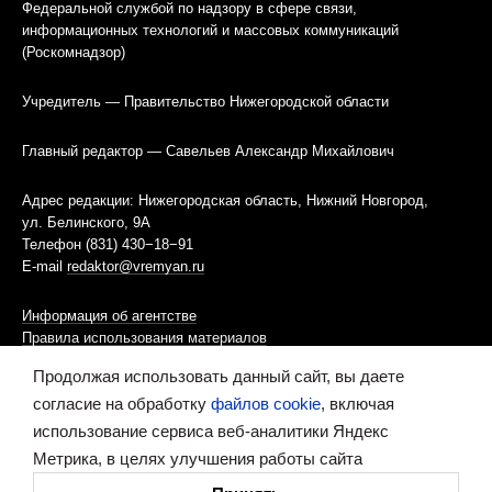
Федеральной службой по надзору в сфере связи,
информационных технологий и массовых коммуникаций
(Роскомнадзор)
Учредитель — Правительство Нижегородской области
Главный редактор — Савельев Александр Михайлович
Адрес редакции: Нижегородская область, Нижний Новгород,
ул. Белинского, 9А
Телефон (831) 430−18−91
E-mail
redaktor@vremyan.ru
Информация об агентстве
Правила использования материалов
Продолжая использовать данный сайт, вы даете
Информационная политика использования «cookies»-файлов
согласие на обработку
файлов cookie
, включая
использование сервиса веб-аналитики Яндекс
Ресурс содержит материалы 16+
Метрика, в целях улучшения работы сайта
Сделано в digital-агентстве