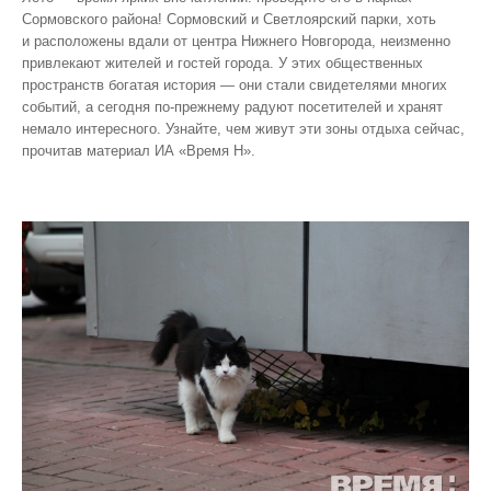
Сормовского района! Сормовский и Светлоярский парки, хоть
и расположены вдали от центра Нижнего Новгорода, неизменно
привлекают жителей и гостей города. У этих общественных
пространств богатая история — они стали свидетелями многих
событий, а сегодня по‑прежнему радуют посетителей и хранят
немало интересного. Узнайте, чем живут эти зоны отдыха сейчас,
прочитав материал ИА «Время Н».