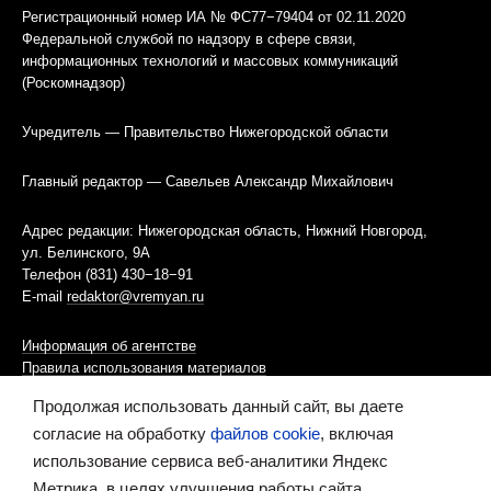
Регистрационный номер ИА № ФС77−79404 от 02.11.2020
Федеральной службой по надзору в сфере связи,
информационных технологий и массовых коммуникаций
(Роскомнадзор)
Учредитель — Правительство Нижегородской области
Главный редактор — Савельев Александр Михайлович
Адрес редакции: Нижегородская область, Нижний Новгород,
ул. Белинского, 9А
Телефон (831) 430−18−91
E-mail
redaktor@vremyan.ru
Информация об агентстве
Правила использования материалов
Продолжая использовать данный сайт, вы даете
Информационная политика использования «cookies»-файлов
согласие на обработку
файлов cookie
, включая
использование сервиса веб-аналитики Яндекс
Ресурс содержит материалы 16+
Метрика, в целях улучшения работы сайта