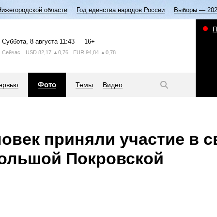
Нижегородской области
Год единства народов России
Выборы — 20
П
Суббота
, 8 августа
11:43
16+
Сейчас
USD
82,17
▲0,76
EUR
94,84
▲0,78
Фото
ервью
Темы
Видео
ловек приняли участие в 
Большой Покровской