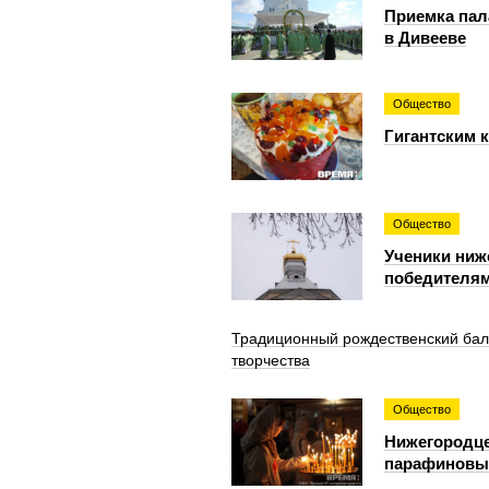
Приемка пал
в Дивееве
Общество
Гигантским 
Общество
Ученики ниж
победителям
Традиционный рождественский бал 
творчества
Общество
Нижегородце
парафиновых