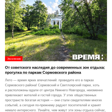
Эксклюзив
От советского наследия до современных зон отдыха:
прогулка по паркам Сормовского района
Лето — время ярких впечатлений: проведите его в парках
Сормовского района! Сормовский и Светлоярский парки, хоть
и расположены вдали от центра Нижнего Новгорода, неизменно
привлекают жителей и гостей города. У этих общественных
пространств богатая история — они стали свидетелями многих
событий, а сегодня по‑прежнему радуют посетителей и хранят
немало интересного. Узнайте, чем живут эти зоны отдыха сейчас,