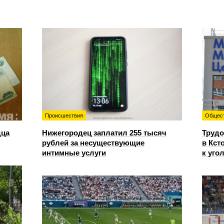
Происшествия
Общес
дца
Нижегородец заплатил 255 тысяч
Трудо
рублей за несуществующие
в Кст
интимные услуги
к уго