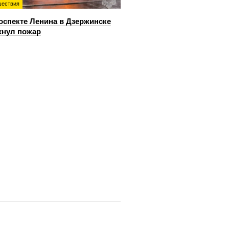
ествия
оспекте Ленина в Дзержинске
хнул пожар