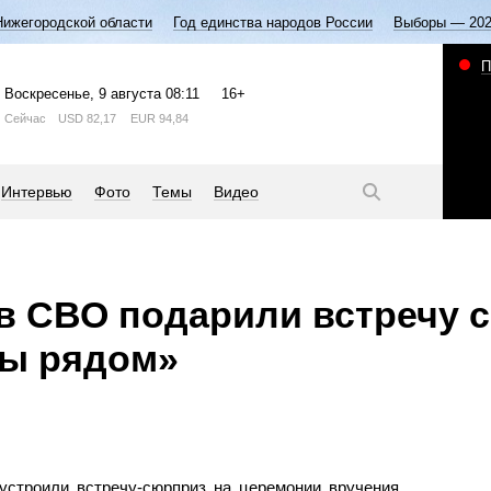
Нижегородской области
Год единства народов России
Выборы — 20
П
Воскресенье
, 9 августа
08:11
16+
Сейчас
USD
82,17
EUR
94,84
Интервью
Фото
Темы
Видео
в СВО подарили встречу 
Мы рядом»
строили встречу-сюрприз на церемонии вручения