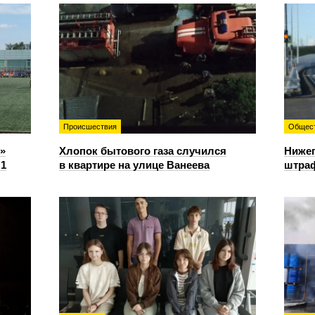
Происшествия
Общес
»
Хлопок бытового газа случился
Нижег
:1
в квартире на улице Ванеева
штраф