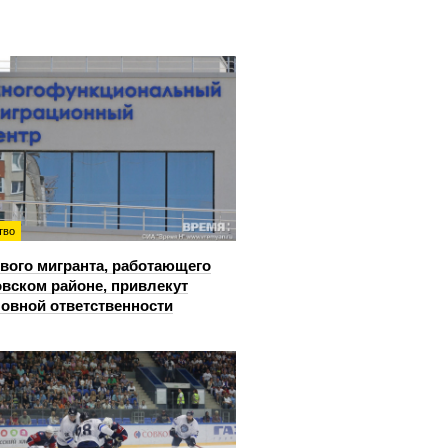
тво
вого мигранта, работающего
овском районе, привлекут
ловной ответственности