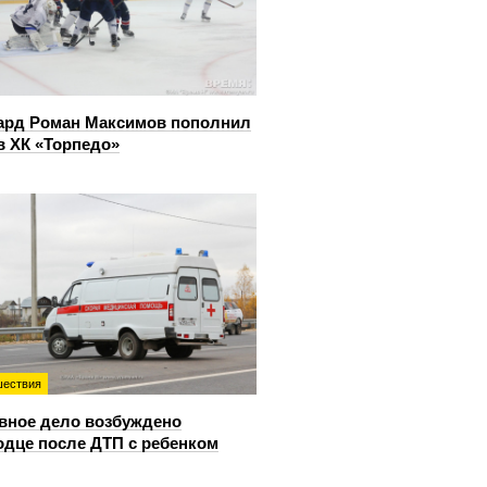
ард Роман Максимов пополнил
в ХК «Торпедо»
ествия
вное дело возбуждено
одце после ДТП с ребенком