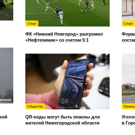
Спорт
Спорт
ФК «Нижний Новгород» разгромил
Форв
«Нефтехимик» со счетом 5:1
соста
Общество
Происш
кой
QR-коды могут быть опасны для
Уголо
жителей Нижегородской области
в Гор