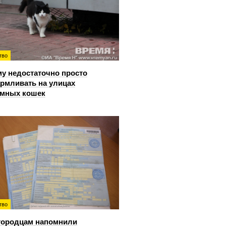
тво
у недостаточно просто
рмливать на улицах
омных кошек
тво
городцам напомнили