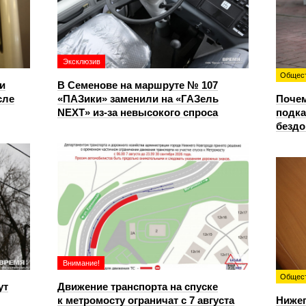
Эксклюзив
Общес
и
В Семенове на маршруте № 107
сле
«ПАЗики» заменили на «ГАЗель
Почем
NEXT» из‑за невысокого спроса
подка
безд
Внимание!
Общес
ут
Движение транспорта на спуске
к метромосту ограничат с 7 августа
Ниже