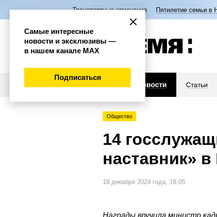
Транспортные изменения
Пятилетие семьи в 
Самые интересные
новости и эксклюзивы —
в нашем канале МАХ
Подписаться
Новости
Статьи
Общество
14 госслужащ
наставник» в
18 декабря 2024 года, 18:05
Награды вручила министр кад