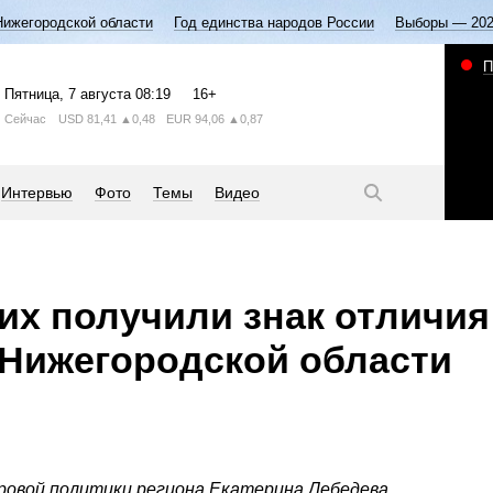
Нижегородской области
Год единства народов России
Выборы — 20
П
Пятница
, 7 августа
08:19
16+
Сейчас
USD
81,41
▲0,48
EUR
94,06
▲0,87
Интервью
Фото
Темы
Видео
их получили знак отличи
 Нижегородской области
ровой политики региона Екатерина Лебедева.