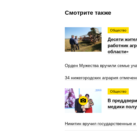
Смотрите также
Общество
Десяти жите
работник аг
области»
Орден Мужества вручили семье уч
34 нижегородских агрария отмече
Общество
В преддвери
медики полу
Никитин вручил государственные 