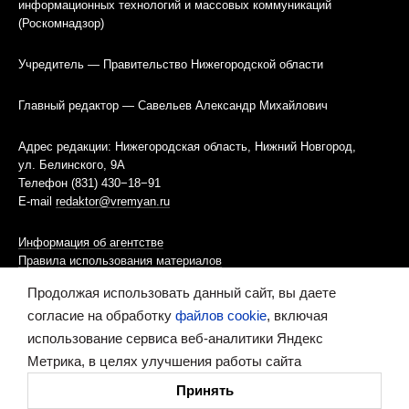
информационных технологий и массовых коммуникаций
(Роскомнадзор)
Учредитель — Правительство Нижегородской области
Главный редактор — Савельев Александр Михайлович
Адрес редакции: Нижегородская область, Нижний Новгород,
ул. Белинского, 9А
Телефон (831) 430−18−91
E-mail
redaktor@vremyan.ru
Информация об агентстве
Правила использования материалов
Продолжая использовать данный сайт, вы даете
Информационная политика использования «cookies»-файлов
согласие на обработку
файлов cookie
, включая
использование сервиса веб-аналитики Яндекс
Ресурс содержит материалы 16+
Метрика, в целях улучшения работы сайта
Сделано в digital-агентстве
Принять