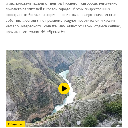
и расположены вдали от центра Нижнего Новгорода, неизменно
привлекают жителей и гостей города. У этих общественных
пространств богатая история — они стали свидетелями многих
событий, а сегодня по‑прежнему радуют посетителей и хранят
немало интересного. Узнайте, чем живут эти зоны отдыха сейчас,
прочитав материал ИА «Время Н».
Общество