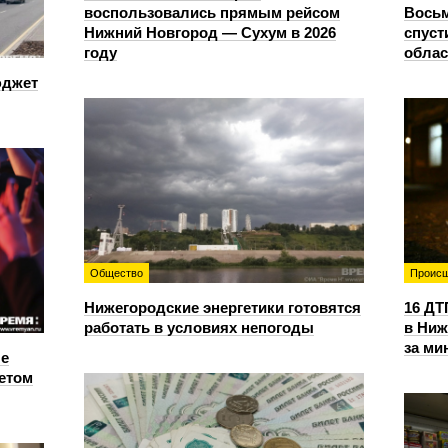
воспользовались прямым рейсом
Восьм
Нижний Новгород — Сухум в 2026
спуст
году
облас
юджет
Общество
Происш
Нижегородские энергетики готовятся
16 ДТ
работать в условиях непогоды
в Ниж
за ми
е
етом