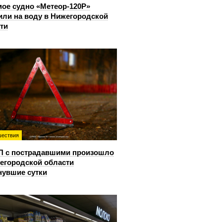
ое судно «Метеор-120Р»
или на воду в Нижегородской
ти
ествия
П с пострадавшими произошло
егородской области
нувшие сутки