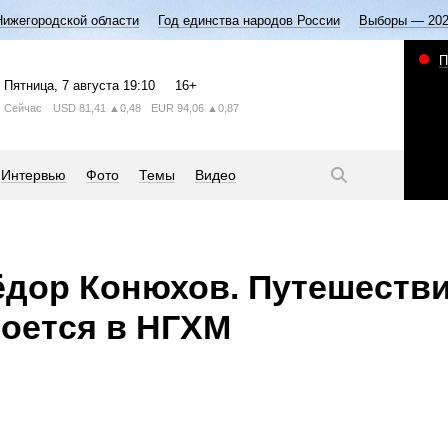
Нижегородской области
Год единства народов России
Выборы — 20
П
Пятница
, 7 августа
19:10
16+
Сейчас
USD
81,41
▲0,48
EUR
94,06
▲0,87
Интервью
Фото
Темы
Видео
ёдор Конюхов. Путешеств
роется в НГХМ