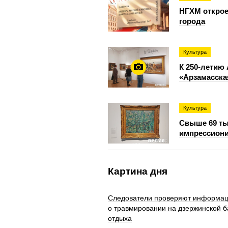
НГХМ открое
города
Культура
К 250-летию
«Арзамасск
Культура
Свыше 69 ты
импрессиони
Картина дня
Следователи проверяют информа
о травмировании на дзержинской б
отдыха