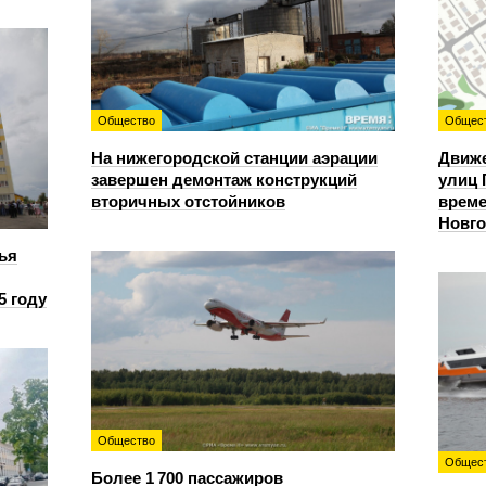
Общество
Общес
На нижегородской станции аэрации
Движе
завершен демонтаж конструкций
улиц 
вторичных отстойников
време
Новг
ья
5 году
Общество
Общес
Более 1 700 пассажиров