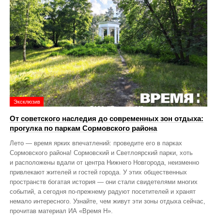
Эксклюзив
От советского наследия до современных зон отдыха:
прогулка по паркам Сормовского района
Лето — время ярких впечатлений: проведите его в парках
Сормовского района! Сормовский и Светлоярский парки, хоть
и расположены вдали от центра Нижнего Новгорода, неизменно
привлекают жителей и гостей города. У этих общественных
пространств богатая история — они стали свидетелями многих
событий, а сегодня по‑прежнему радуют посетителей и хранят
немало интересного. Узнайте, чем живут эти зоны отдыха сейчас,
прочитав материал ИА «Время Н».