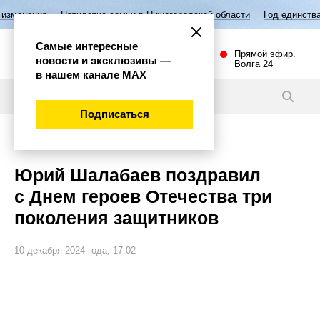
тилетие семьи в Нижегородской области
Год единства народов Росси
Самые интересные
Прямой эфир.
новости и эксклюзивы —
Волга 24
в нашем канале МАХ
Видео
Подписаться
Общество
Юрий Шалабаев поздравил
с Днем героев Отечества три
поколения защитников
10 декабря 2024 года, 17:02