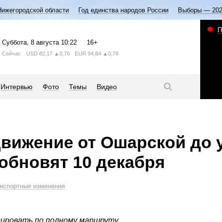
Нижегородской области
Год единства народов России
Выборы — 20
П
Суббота
, 8 августа
10:22
16+
Сейчас
USD
82,17
▲0,76
EUR
94,84
▲0,78
Интервью
Фото
Темы
Видео
вижение от Ошарской до
обновят 10 декабря
нспортные изменения
сировать по полному маршруту.