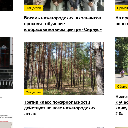
Общество
Происш
Восемь нижегородских школьников
На пр
проходят обучение
вспы
в образовательном центре «Сириус»
Общес
Общество
ь
Ниже
Третий класс пожароопасности
к уча
действует во всех нижегородских
конку
лесах
2.0»