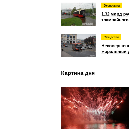
Экономика
1,32 млрд р
трамвайного
Общество
Несовершенн
моральный у
Картина дня