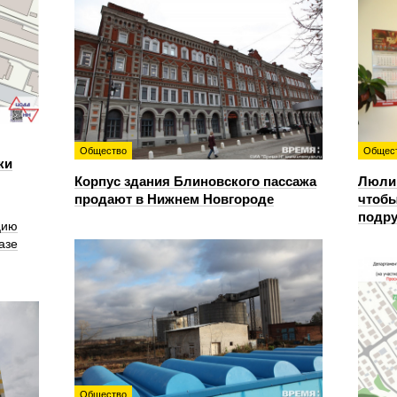
Общество
Общес
ки
Корпус здания Блиновского пассажа
Люлин
продают в Нижнем Новгороде
чтобы
подру
цию
азе
Общество