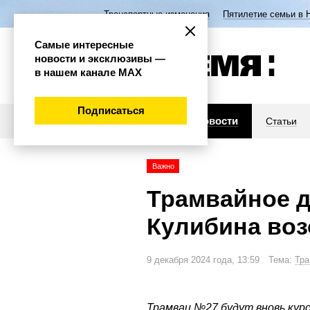
Транспортные изменения
Пятилетие семьи в 
Самые интересные
новости и эксклюзивы —
в нашем канале МАХ
Подписаться
Новости
Статьи
Важно
Трамвайное д
Кулибина воз
9 декабря 2024 года, 13:59 Тема:
Тра
Трамваи №27 будут вновь кур