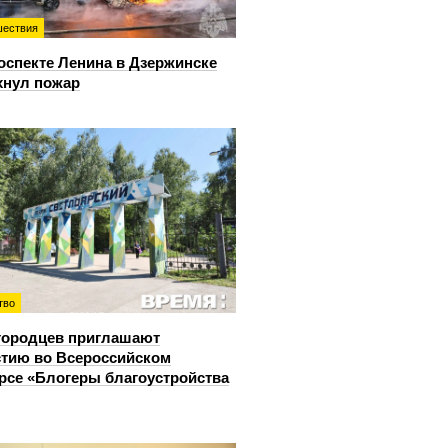
ествия
оспекте Ленина в Дзержинске
хнул пожар
тво
городцев приглашают
стию во Всероссийском
рсе «Блогеры благоустройства