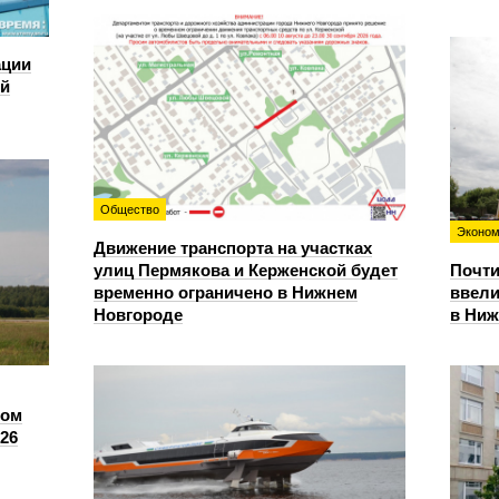
ации
ий
Общество
Эконом
Движение транспорта на участках
улиц Пермякова и Керженской будет
Почти
временно ограничено в Нижнем
ввели
Новгороде
в Ниж
сом
26