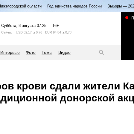
Нижегородской области
Год единства народов России
Выборы — 20
П
Суббота
, 8 августа
07:25
16+
Сейчас
USD
82,17
▲0,76
EUR
94,84
▲0,78
Интервью
Фото
Темы
Видео
ров крови сдали жители К
адиционной донорской ак