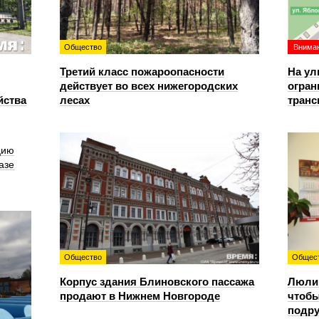
Общество
Вниман
Третий класс пожароопасности
На ул
действует во всех нижегородских
огран
йства
лесах
транс
цию
азе
Общество
Общес
Корпус здания Блиновского пассажа
Люлин
продают в Нижнем Новгороде
чтобы
подру