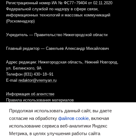
Регистрационный номер ИА № ФС77−79404 от 02.11.2020
Федеральной службой по надзору в сфере связи,
информационных технологий и массовых коммуникаций
(Роскомнадзор)
Учредитель — Правительство Нижегородской области
Главный редактор — Савельев Александр Михайлович
Адрес редакции: Нижегородская область, Нижний Новгород,
ул. Белинского, 9А
Телефон (831) 430−18−91
E-mail
redaktor@vremyan.ru
Информация об агентстве
Правила использования материалов
Продолжая использовать данный сайт, вы даете
Информационная политика использования «cookies»-файлов
согласие на обработку
файлов cookie
, включая
использование сервиса веб-аналитики Яндекс
Ресурс содержит материалы 16+
Метрика, в целях улучшения работы сайта