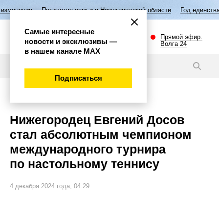
Пятилетие семьи в Нижегородской области
Год единства народов Росс
Самые интересные
Прямой эфир.
новости и эксклюзивы —
Волга 24
в нашем канале МАХ
Новости
Подписаться
Спорт
Нижегородец Евгений Досов
стал абсолютным чемпионом
международного турнира
по настольному теннису
4 декабря 2024 года, 04:29