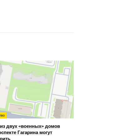
тво
из двух «военных» домов
оспекте Гагарина могут
оить