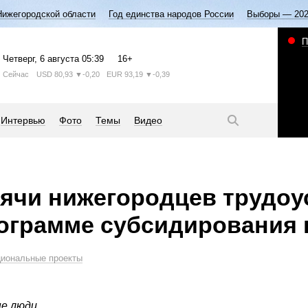
Нижегородской области
Год единства народов России
Выборы — 20
П
Четверг
, 6 августа
05:39
16+
Сейчас
USD
80,93
▼-0,20
EUR
93,19
▼-0,39
Интервью
Фото
Темы
Видео
сячи нижегородцев трудо
ограмме субсидирования
иональные проекты
е люди.