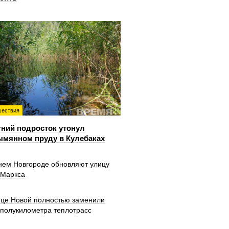
ествия
тний подросток утонул
ымянном пруду в Кулебаках
нем Новгороде обновляют улицу
 Маркса
ице Новой полностью заменили
 полукилометра теплотрасс