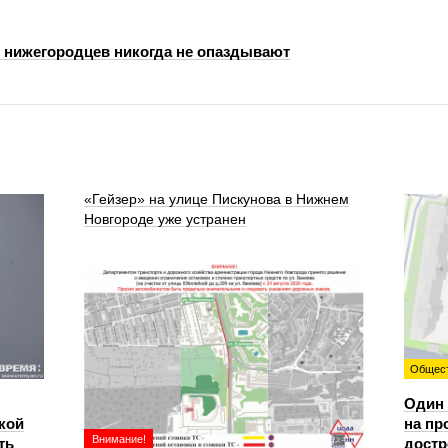
и нижегородцев никогда не опаздывают
«Гейзер» на улице Пискунова в Нижнем
Новгороде уже устранен
Общес
Один 
кой
на пр
Внимание!
ть
достр