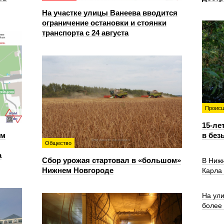
На участке улицы Ванеева вводится
ограничение остановки и стоянки
транспорта с 24 августа
Происш
15-ле
ем
в без
Общество
а
Сбор урожая стартовал в «большом»
В Ниж
Нижнем Новгороде
Карла
На ул
более