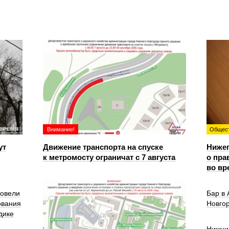
Внимание!
Общес
ут
Движение транспорта на спуске
Ниже
к метромосту ограничат с 7 августа
о пра
во вр
ровели
Бар в
ования
Новго
дике