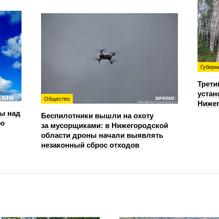
Губерн
Трети
устан
Общество
Нижег
ы над
Беспилотники вышли на охоту
ью
за мусорщиками: в Нижегородской
области дроны начали выявлять
незаконный сброс отходов