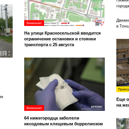
Нижни
город
Движе
Внимание!
в Тон
На улице Красносельской вводится
ограничение остановки и стоянки
транспорта с 25 августа
Происш
ли
Еще о
на же
Внимание!
64 нижегородца заболели
иксодовым клещевым боррелиозом