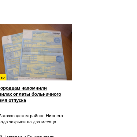
тво
городцам напомнили
вилах оплаты больничного
емя отпуска
 Автозаводском районе Нижнего
рода закрыли на два месяца