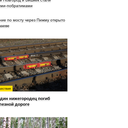
й Новгород и Бишкек стали
ами-побратимами
ние по мосту через Пижму открыто
шаеве
ествия
дин нижегородец погиб
лезной дороге