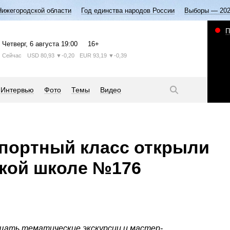
Нижегородской области
Год единства народов России
Выборы — 20
П
Четверг
, 6 августа
19:00
16+
Сейчас
USD
80,93
▼-0,20
EUR
93,19
▼-0,39
Интервью
Фото
Темы
Видео
портный класс открыли
кой школе №176
щать тематические экскурсии и мастер-