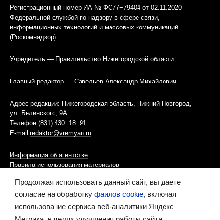
Регистрационный номер ИА № ФС77−79404 от 02.11.2020
Федеральной службой по надзору в сфере связи,
информационных технологий и массовых коммуникаций
(Роскомнадзор)
Учредитель — Правительство Нижегородской области
Главный редактор — Савельев Александр Михайлович
Адрес редакции: Нижегородская область, Нижний Новгород,
ул. Белинского, 9А
Телефон (831) 430−18−91
E-mail
redaktor@vremyan.ru
Информация об агентстве
Правила использования материалов
Продолжая использовать данный сайт, вы даете
Информационная политика использования «cookies»-файлов
согласие на обработку
файлов cookie
, включая
использование сервиса веб-аналитики Яндекс
Ресурс содержит материалы 16+
Метрика, в целях улучшения работы сайта