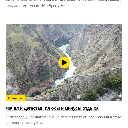
немало интересного. Узнайте, чем живут эти зоны отдыха сейчас,
прочитав материал ИА «Время Н».
Общество
Чечня и Дагестан: плюсы и минусы отдыха
Нижегородцы познакомились с особенностями пребывания в этих
кавказских республиках.