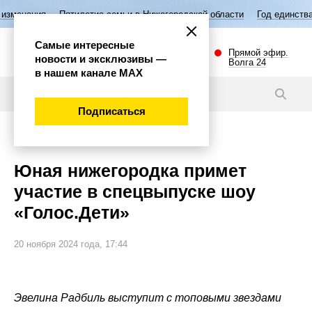
ятилетие семьи в Нижегородской области
Год единства народов Росс
Самые интересные
Прямой эфир.
новости и эксклюзивы —
Волга 24
в нашем канале МАХ
Новости
Подписаться
Общество
Юная нижегородка примет
участие в спецвыпуске шоу
«Голос.Дети»
20 ноября 2024 года, 17:44
Эвелина Радбиль выступит с топовыми звездами